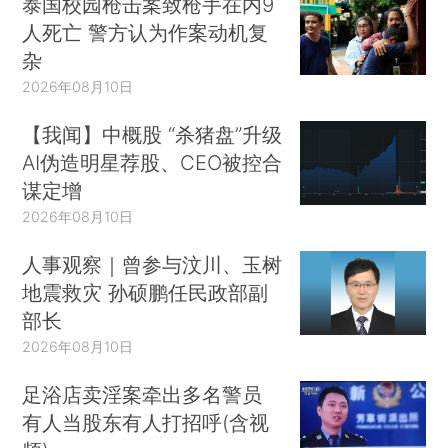
泰国校园枪击案致枪手在内9
人死亡 警方认为作案动机复
杂
2026年08月10日
【我闻】中概股 “杀猪盘”升级
AI伪造明星荐股、CEO被控合
谋定增
2026年08月10日
人事观察｜曾参与汶川、玉树
地震救灾 孙硕鹏任民政部副
部长
2026年08月10日
足浴店卖淫案牵出多名警员
有人当股东有人打招呼(含视