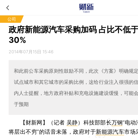
公司
政府新能源汽车采购加码 占比不低
30%
2014年07月15日 15:46
和此前公车采购原则性鼓励不同，此次《方案》明确规
试点城市和其它城市的采购比例，这给行业注入很强的
内人士提醒，地方政府补贴和充电设施建设缓慢，可能
于预期
【财新网】（记者
吴静
）
科技部部长
万钢
“电
将层出不穷”的话音未落，政府对于
新能源汽车
市场