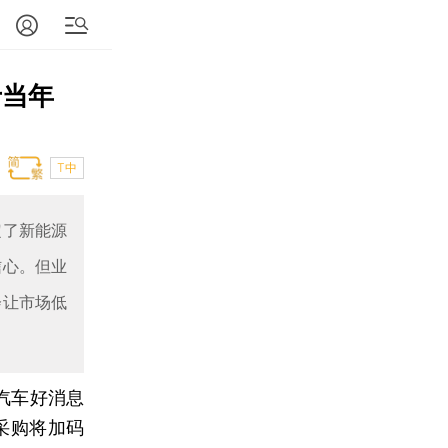
于当年
T中
定了新能源
信心。但业
会让市场低
动汽车好消息
采购将加码