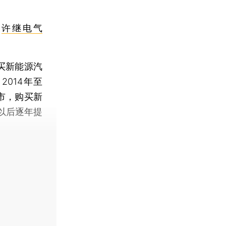
、
许继电气
买新能源汽
014年至
市，购买新
以后逐年提