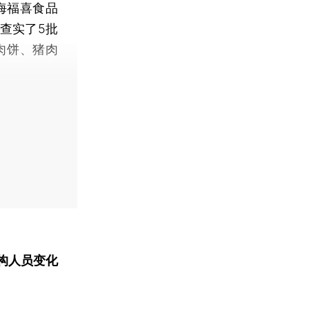
海福喜食品
查实了5批
肉饼、猪肉
构人员变化