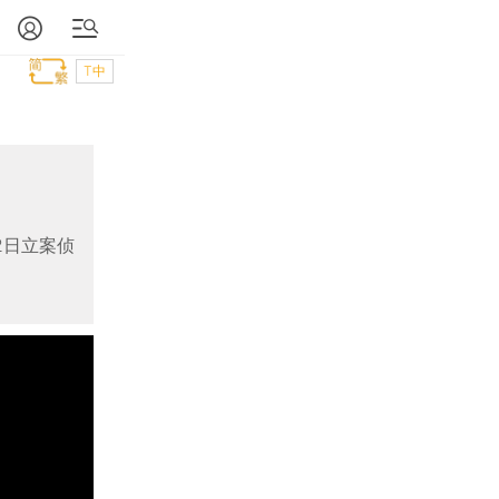
T中
2日立案侦