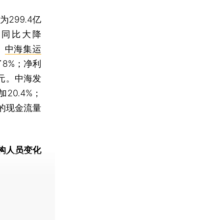
99.4亿
润同比大降
。
中海集运
了8%；净利
亿元。中海发
20.4%；
生的现金流量
构人员变化