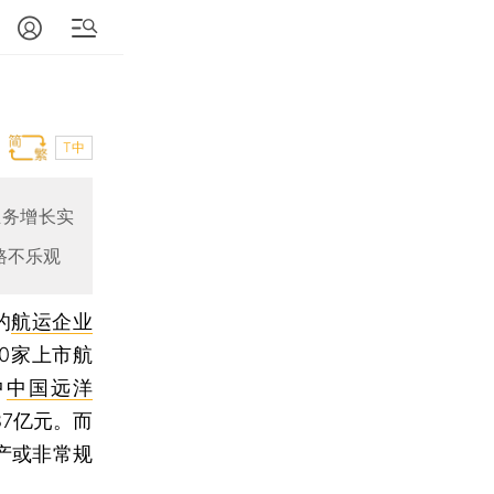
T中
业务增长实
路不乐观
的
航运企业
0家上市航
中
中国远洋
87亿元。而
产或非常规