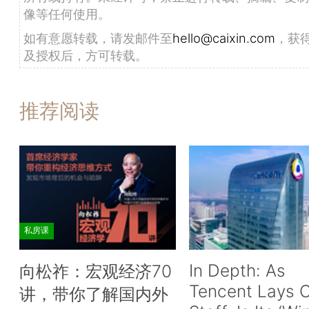
像等任何使用。
如有意愿转载，请发邮件至
hello@caixin.com
，获
及授权后，方可转载。
推荐阅读
私房课
In Depth: As
向松祚：宏观经济70
Tencent Lays O
讲，带你了解国内外