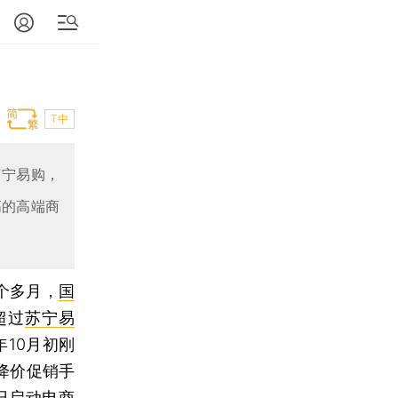
T中
苏宁易购，
高的高端商
三个多月，
国
超过
苏宁易
10月初刚
降价促销手
日启动电商