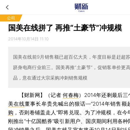
公司
国美在线拼了 再推“土豪节”冲规模
2014年10月14日 11:10
国美在线前9月销售额已超百亿大关，年度目标是赶超
跻身电商行业前三。国美再推“土豪节”，促销客单价更
品，意在通过大宗采购冲刺销售规模
【财新网】（记者
何春梅
）
2014年还剩最后
美在线
董事长牟贵先喊出的狠话—“2014年销售额
购
，否则卷铺盖走人”即将兑现。为了冲规模，在今年
刚推出“十亿国酷券”吸引新用户、国庆期间利用各种
段冲销量之后，国美在线又宣布将于10月14日到15