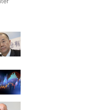
nter’