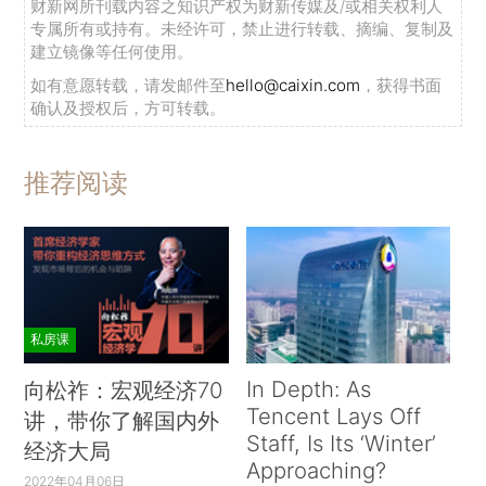
财新网所刊载内容之知识产权为财新传媒及/或相关权利人
专属所有或持有。未经许可，禁止进行转载、摘编、复制及
建立镜像等任何使用。
如有意愿转载，请发邮件至
hello@caixin.com
，获得书面
确认及授权后，方可转载。
推荐阅读
私房课
In Depth: As
向松祚：宏观经济70
Tencent Lays Off
讲，带你了解国内外
Staff, Is Its ‘Winter’
经济大局
Approaching?
2022年04月06日