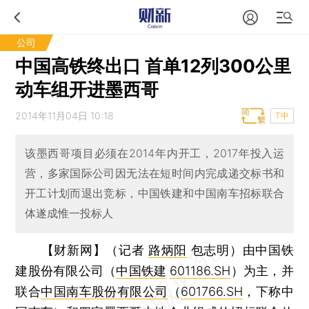
公司
中国高铁终出口 首单12列300公里
动车组开进墨西哥
2014年11月04日 10:18
T中
该墨西哥项目必须在2014年内开工，2017年投入运
营，多家国际公司因无法在短时间内完成递交标书和
开工计划而退出竞标，中国铁建和中国南车招标联合
体遂成惟一投标人
【财新网】（记者
路炳阳
包志明）
由中国铁
建股份有限公司（
中国铁建
601186.SH
）为主，并
联合
中国南车股份有限公司
（
601766.SH
，下称中