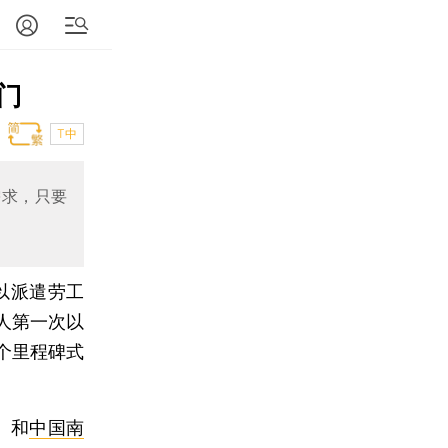
门
T中
需求，只要
以派遣劳工
人第一次以
个里程碑式
）和
中国南