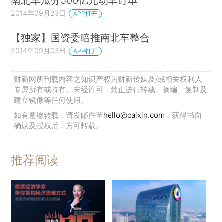
南北车瓜分500亿元动车订单
2014年09月23日
APP打开
【独家】国资委暗推南北车整合
2014年09月03日
APP打开
财新网所刊载内容之知识产权为财新传媒及/或相关权利人
专属所有或持有。未经许可，禁止进行转载、摘编、复制及
建立镜像等任何使用。
如有意愿转载，请发邮件至
hello@caixin.com
，获得书面
确认及授权后，方可转载。
推荐阅读