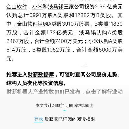
金山软件
，
小米
和
淡马锡
三家公司投资2.96 亿美元
认购总计6991万股A类股和12882万B类股。其
中，金山软件认购A类股3910万股票，B类股11830
万股，合计金额1.72亿美元；淡马锡认购A类股
2467万股，合计金额7400万美元；小米认购A类股
614万股，B类股1052万股，合计金额5000万美
元。
推荐进入
财新数据库
，可随时查阅公司股价走势、
结构人员变化等投资信息。
财新机器人产业指数(RII)已发布，
点击了解行业动
态
本文共计2480字 订阅后继续阅读
登录
后获取已订阅的阅读权限