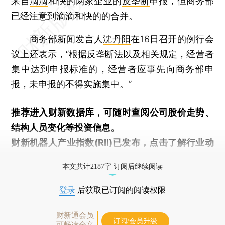
来自
滴滴
和快的两家企业的
反垄断
申报，但商务部
已经注意到滴滴和快的的合并。
商务部新闻发言人
沈丹阳
在16日召开的例行会
议上还表示，“根据反垄断法以及相关规定，经营者
集中达到申报标准的，经营者应事先向商务部申
报，未申报的不得实施集中。”
推荐进入
财新数据库
，可随时查阅公司股价走势、
结构人员变化等投资信息。
财新机器人产业指数(RII)已发布，
点击了解行业动
态
本文共计2187字 订阅后继续阅读
登录
后获取已订阅的阅读权限
财新通会员
订阅/会员升级
可畅读全文