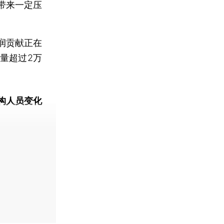
带来一定压
润贡献正在
量超过2万
构人员变化