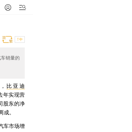
T中
汽车销量的
晚，
比亚迪
司去年实现营
公司股东的净
近两成。
汽车市场增