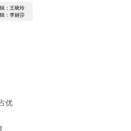
辑：王晓玲
辑：李丽莎
占优
境