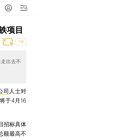
铁项目
T中
铁走出去不
公司
人士对
于4月16
目招标具体
同总额最高不