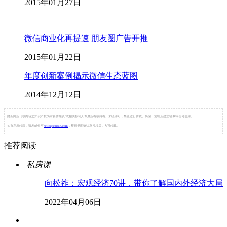
2015年01月27日
微信商业化再提速 朋友圈广告开推
2015年01月22日
年度创新案例揭示微信生态蓝图
2014年12月12日
财新网所刊载内容之知识产权为财新传媒及/或相关权利人专属所有或持有。未经许可，禁止进行转载、摘编、复制及建立镜像等任何使用。
如有意愿转载，请发邮件至
hello@caixin.com
，获得书面确认及授权后，方可转载。
推荐阅读
私房课
向松祚：宏观经济70讲，带你了解国内外经济大局
2022年04月06日