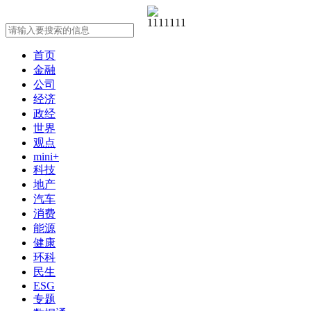
首页
金融
公司
经济
政经
世界
观点
mini+
科技
地产
汽车
消费
能源
健康
环科
民生
ESG
专题