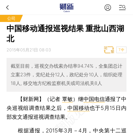
公司
中国移动通报巡视结果 重批山西湖
北
2015年05月21日 08:03
T中
截至目前，巡视交办线索办结率94.74%，全集团总计
立案23件，党纪处分12人，政纪处分10人，组织处理
18人, 移交地方纪检监察机关或司法机关8人
【财新网】（记者
覃敏
）
继
中国电信
通报了中
央巡视组调查结果之后，
中国移动
也于5月15日内
部发文通报巡视调查结果。
根据通报，2015年3月－4月，中央第十二巡