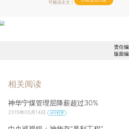
订阅/会员升级
可畅读全文
责任编
版面编
相关阅读
神华宁煤管理层降薪超过30%
2015年05月14日
APP打开
中央巡视组：神华存“暴利工程”