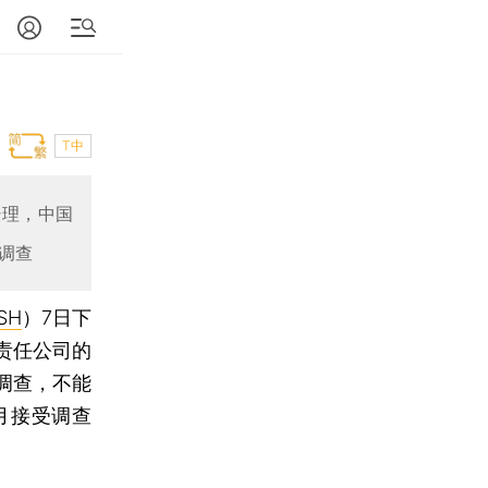
T中
经理，中国
调查
SH
）7日下
责任公司的
调查，不能
2月接受调查