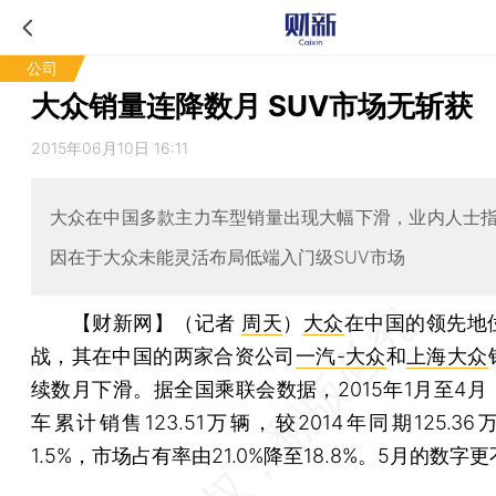
公司
大众销量连降数月 SUV市场无斩获
2015年06月10日 16:11
大众在中国多款主力车型销量出现大幅下滑，业内人士
因在于大众未能灵活布局低端入门级SUV市场
【财新网】（记者
周天
）
大众
在中国的领先地
战，其在中国的两家合资公司
一汽-大众
和
上海大众
续数月下滑。据全国乘联会数据，2015年1月至4月
车累计销售123.51万辆，较2014年同期125.3
1.5%，市场占有率由21.0%降至18.8%。5月的数字