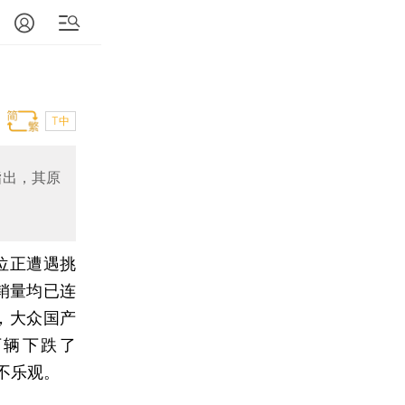
T中
指出，其原
位正遭遇挑
销量均已连
，大众国产
6万辆下跌了
更不乐观。