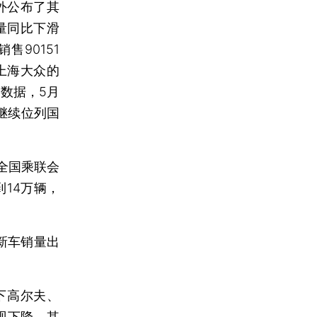
外公布了其
量同比下滑
售90151
。上海大众的
数据，5月
，继续位列国
全国乘联会
14万辆，
新车销量出
下高尔夫、
现下降。其