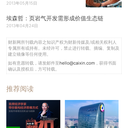
2013年05月15日
埃森哲：页岩气开发需形成价值生态链
2013年04月24日
财新网所刊载内容之知识产权为财新传媒及/或相关权利人
专属所有或持有。未经许可，禁止进行转载、摘编、复制及
建立镜像等任何使用。
如有意愿转载，请发邮件至
hello@caixin.com
，获得书面
确认及授权后，方可转载。
推荐阅读