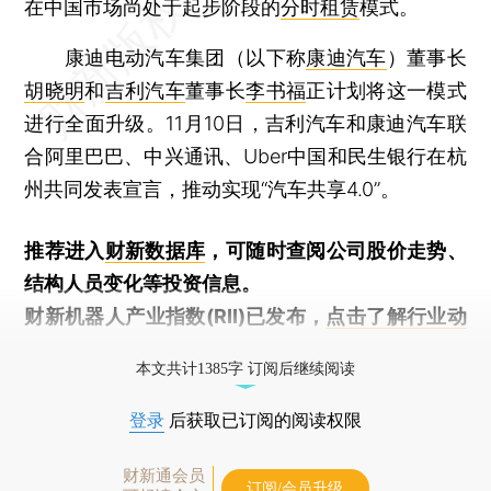
在中国市场尚处于起步阶段的
分时租赁
模式。
康迪电动汽车集团（以下称
康迪汽车
）董事长
胡晓明
和
吉利汽车
董事长
李书福
正计划将这一模式
进行全面升级。11月10日，吉利汽车和康迪汽车联
合阿里巴巴、中兴通讯、Uber中国和民生银行在杭
州共同发表宣言，推动实现“汽车共享4.0”。
推荐进入
财新数据库
，可随时查阅公司股价走势、
结构人员变化等投资信息。
财新机器人产业指数(RII)已发布，
点击了解行业动
态
本文共计1385字 订阅后继续阅读
登录
后获取已订阅的阅读权限
财新通会员
订阅/会员升级