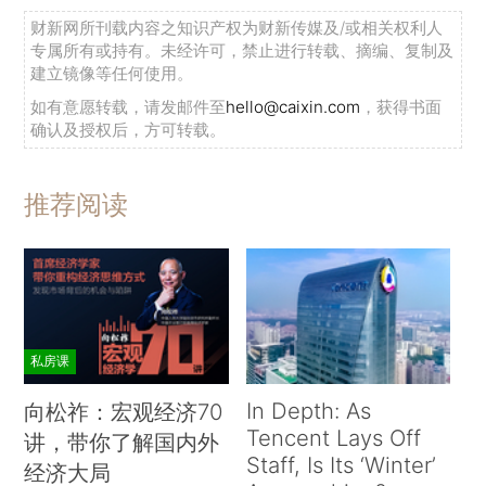
财新网所刊载内容之知识产权为财新传媒及/或相关权利人
专属所有或持有。未经许可，禁止进行转载、摘编、复制及
建立镜像等任何使用。
如有意愿转载，请发邮件至
hello@caixin.com
，获得书面
确认及授权后，方可转载。
推荐阅读
私房课
In Depth: As
向松祚：宏观经济70
Tencent Lays Off
讲，带你了解国内外
Staff, Is Its ‘Winter’
经济大局