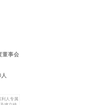
百度董事会
0人
权利人专属
及建立镜