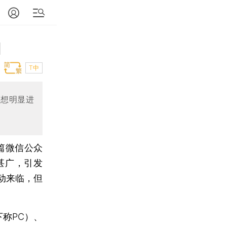
团
T中
联想明显进
篇微信公众
甚广，引发
动来临，但
称PC）、