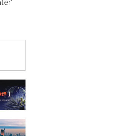
nter’