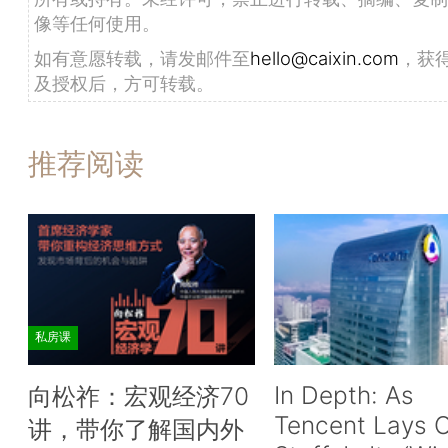
像等任何使用。
如有意愿转载，请发邮件至
hello@caixin.com
，获
及授权后，方可转载。
推荐阅读
私房课
In Depth: As
向松祚：宏观经济70
Tencent Lays O
讲，带你了解国内外