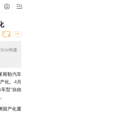
化
T中
SUV尚需
莱斯勒汽车
产化。4月
p车型“自由
战。
牌国产化重