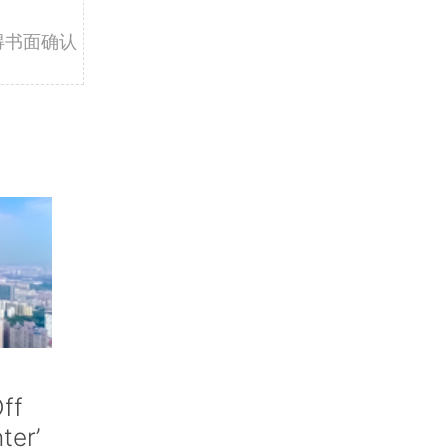
得书面确认
ff
nter’