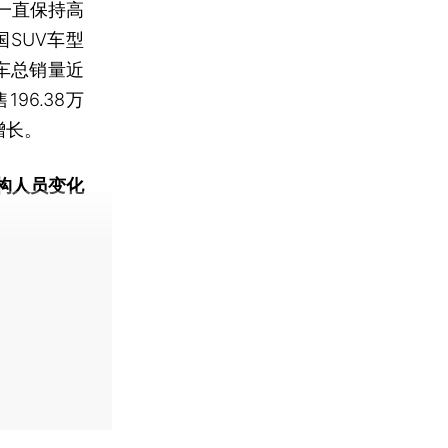
一直保持高
SUV车型
用车总销量近
96.38万
增长。
构人员变化