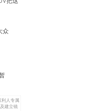
UV把这
大众
暂
权利人专属
及建立镜