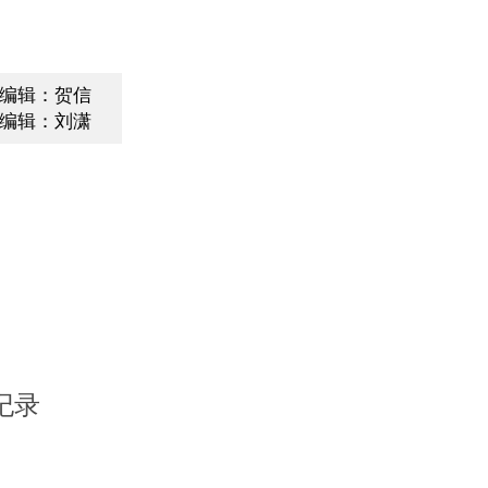
编辑：贺信
编辑：刘潇
纪录