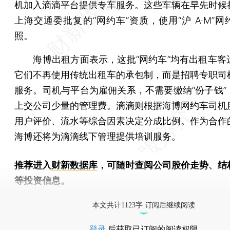
机加入滴滴平台提供专车服务。这些车辆在早先时候
上海交通委批复的“网约车”资质，使用“沪 A·M”
照。
海博出租方面表示，这批“网约车”均有出租车客
它们不再使用传统出租车的承包制，而是招聘专职司
服务。司机与平台为雇佣关系，不需要缴纳“份子钱”
上交公司少量的管理费。滴滴则根据海博网约车司机
用户评价、流水等综合因素决定分成比例。作为合作
海博还将为滴滴线下管理提供培训服务。
推荐进入
财新数据库
，可随时查阅公司股价走势、结
等投资信息。
财新机器人产业指数(RII)已发布，
点击了解行业动态
本文共计1123字 订阅后继续阅读
登录
后获取已订阅的阅读权限