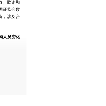
败、欺诈和
国证监会数
动，涉及合
构人员变化