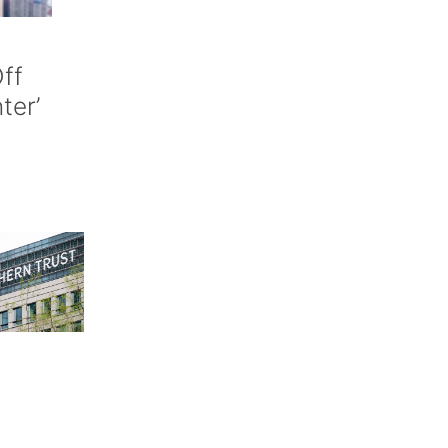
ff
nter’