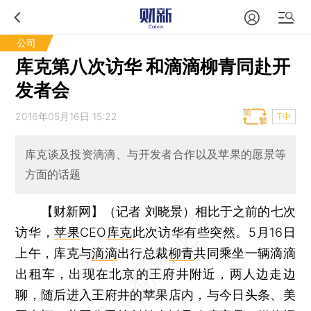
公司
库克第八次访华 和滴滴柳青同赴开
发者会
2016年05月16日 15:22
T中
库克谈及投资滴滴、与开发者合作以及苹果的愿景等
方面的话题
【财新网】（记者 刘晓景）
相比于之前的七次
访华，
苹果
CEO
库克
此次访华有些突然。5月16日
上午，库克与
滴滴
出行总裁
柳青
共同乘坐一辆滴滴
出租车，出现在北京的王府井附近，两人边走边
聊，随后进入王府井的苹果店内，与今日头条、美