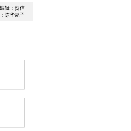
编辑：贺信
：陈华懿子