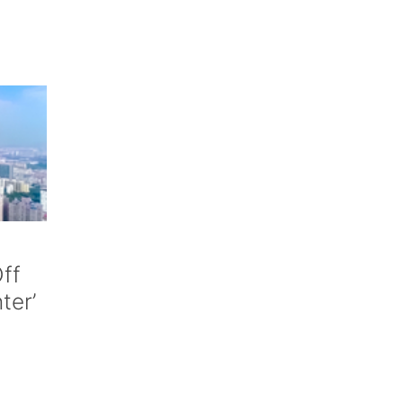
ff
nter’