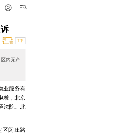
起诉
T中
园区内无产
物业服务有
电桩
，北京
至法院。北
区闵庄路