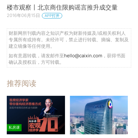
楼市观察丨北京商住限购谣言推升成交量
2016年06月15日
APP打开
财新网所刊载内容之知识产权为财新传媒及/或相关权利人
专属所有或持有。未经许可，禁止进行转载、摘编、复制及
建立镜像等任何使用。
如有意愿转载，请发邮件至
hello@caixin.com
，获得书面
确认及授权后，方可转载。
推荐阅读
私房课