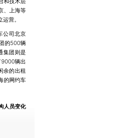
台和技术层
京、上海等
立运营。
车公司北京
团的500辆
通集团则是
9000辆出
闲余的出租
海的网约车
构人员变化