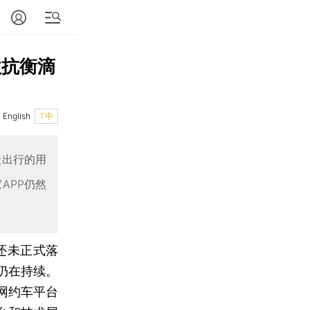
欲抗衡滴
English
T中
众出行的用
APP仍然
还未正式落
仍在持续。
网约车平台