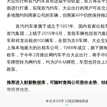
大众出行和首汽约车宣布达成平台联盟，双方将在平
面进行打通，实现首汽约车、大众出行的用户可在北
多地预约到两家公司的车辆，但两家APP仍然保持独
首汽约车隶属于成立于1951年、国内首家出租
首汽集团，上线于2015年9月，首批车辆包括首汽集
车和祥龙出租的100辆车，全部为京B车牌。大众交
上海本地最大的出租车公司，1988年成立，旗下拥有
租车，于今年3月推出网约车平台大众出行，将手中
车牌照转为网约车，均为沪A·M牌照，车型也符合上
政策。
推荐进入
财新数据库
，可随时查阅公司股价走势、结
等投资信息。
财新机器人产业指数(RII)已发布，
点击了解行业动态
本文共计0字 订阅后继续阅读