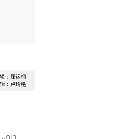
辑：屈运栩
辑：卢玲艳
 Join