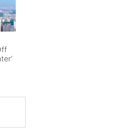
ff
nter’