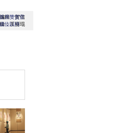
编辑：贺信
首席赞赏官
辑：王丽琨
虚位以待