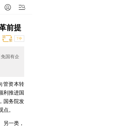
革前提
T中
避免国有企
向管资本转
顺利推进国
，国务院发
观点。
。另一类，