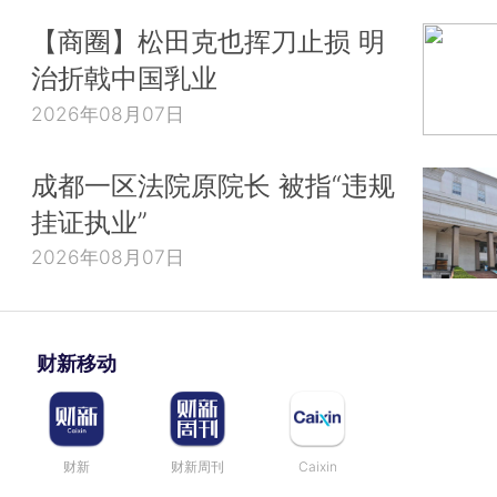
【商圈】松田克也挥刀止损 明
治折戟中国乳业
2026年08月07日
成都一区法院原院长 被指“违规
挂证执业”
2026年08月07日
财新移动
财新
财新周刊
Caixin