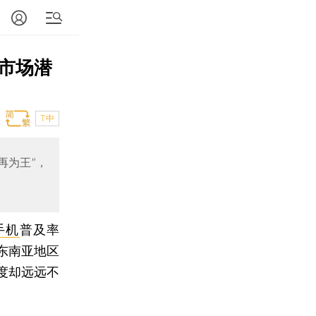
市场潜
T中
再为王”，
手机
普及率
东南亚地区
度却远远不
。