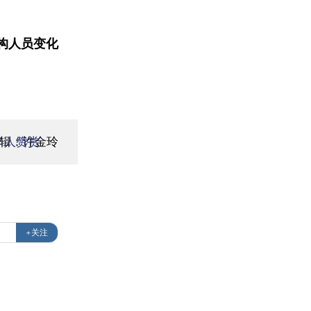
构人员变化
编辑：许金玲
1
人赞赏
+关注