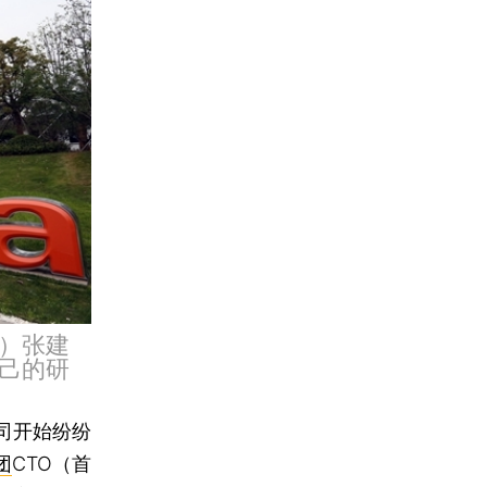
官）张建
己的研
司开始纷纷
团
CTO（首