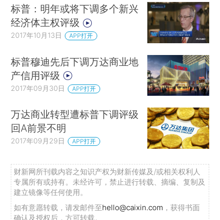
标普：明年或将下调多个新兴
经济体主权评级
2017年10月13日
APP打开
标普穆迪先后下调万达商业地
产信用评级
2017年09月30日
APP打开
万达商业转型遭标普下调评级
回A前景不明
2017年09月29日
APP打开
财新网所刊载内容之知识产权为财新传媒及/或相关权利人
专属所有或持有。未经许可，禁止进行转载、摘编、复制及
建立镜像等任何使用。
如有意愿转载，请发邮件至
hello@caixin.com
，获得书面
确认及授权后，方可转载。