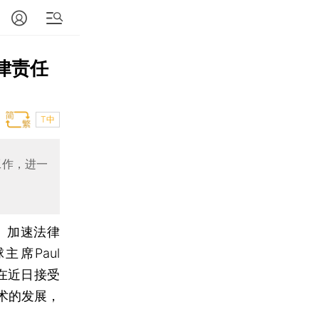
法律责任
T中
工作，进一
I）加速法律
席Paul
安在近日接受
术的发展，