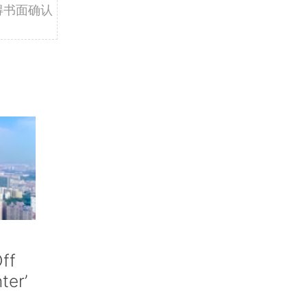
得书面确认
ff
nter’