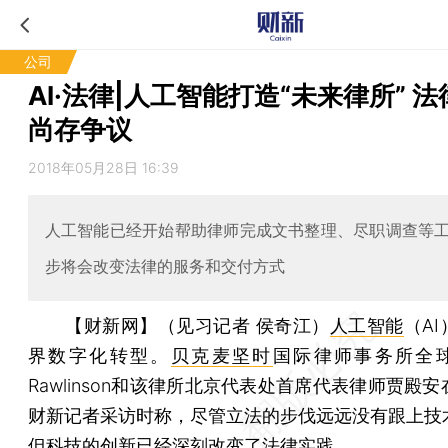
公司
AI·法律|人工智能打造“未来律所” 
尚存争议
2018年05月28日 16:39
人工智能已经开始帮助律师完成文书整理、尽职调查等
步将会改变法律的服务和交付方式
【财新网】（见习记者 侯奇江）
人工智能
（A
界数字化转型。
贝克麦坚时
国际律师事务所全球主
Rawlinson和该律所北京代表处首席代表律师贾殿
财新记者采访时称，尽管立法的步伐远远没有跟上技
但科技的创新已经深刻改变了法律实践。