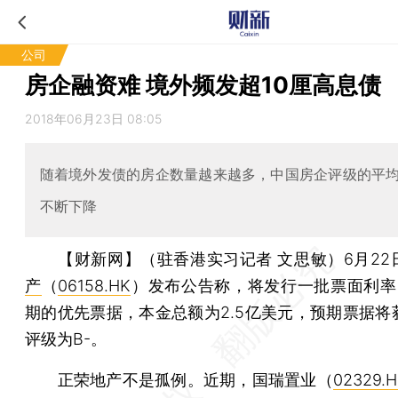
公司
房企融资难 境外频发超10厘高息债
2018年06月23日 08:05
随着境外发债的房企数量越来越多，中国房企评级的平
不断下降
【财新网】（驻香港实习记者 文思敏）
6月22
产
（
06158.HK
）发布公告称，将发行一批票面利率1
期的优先票据，本金总额为2.5亿美元，预期票据将
评级为B-。
正荣地产不是孤例。近期，国瑞置业（
02329.