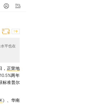
T中
均水平也在
日，
正荣地
0.5%两年
获标准普尔
HK
）、华南