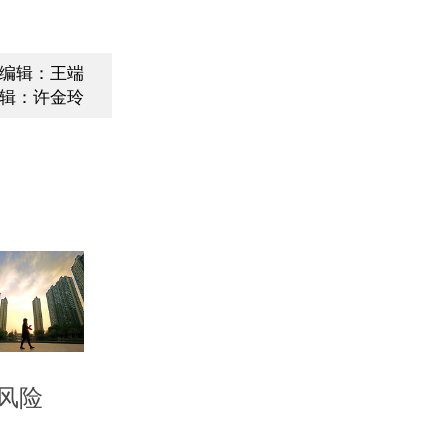
编辑：王端
辑：许金玲
风险