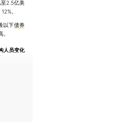
至2.5亿美
12%。
级以下
债券
高。
构人员变化