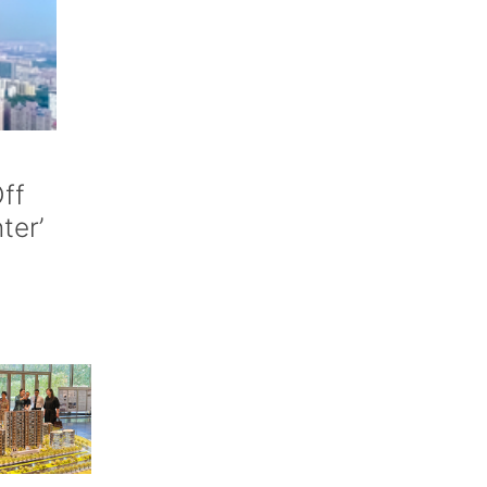
ff
nter’