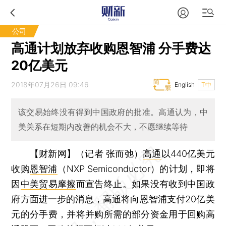
公司
高通计划放弃收购恩智浦 分手费达
20亿美元
2018年07月26日 09:46
English
T中
该交易始终没有得到中国政府的批准。高通认为，中
美关系在短期内改善的机会不大，不愿继续等待
【财新网】（记者 张而弛）
高通
以440亿美元
收购
恩智浦
（NXP Semiconductor）的计划，即将
因
中美贸易摩擦
而宣告终止。如果没有收到中国政
府方面进一步的消息，高通将向恩智浦支付20亿美
元的分手费，并将并购所需的部分资金用于回购高