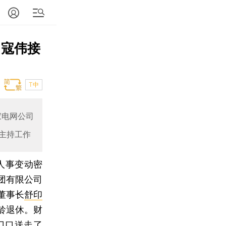
 寇伟接
T中
家电网公司
主持工作
人事变动密
团有限公司
董事长
舒印
龄退休。财
门口送走了