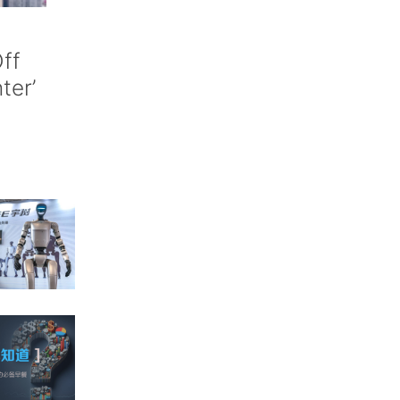
ff
nter’