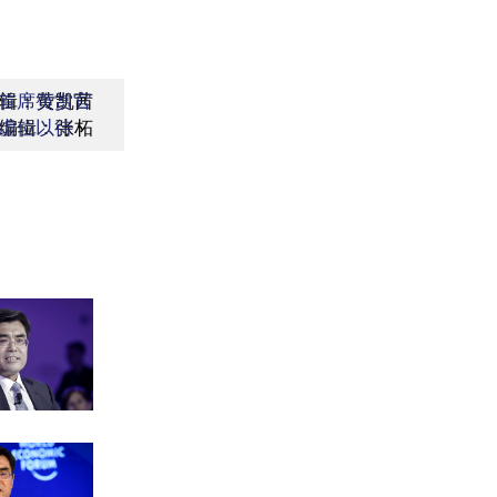
辑：黄凯茜
首席赞赏官
编辑：张柘
虚位以待