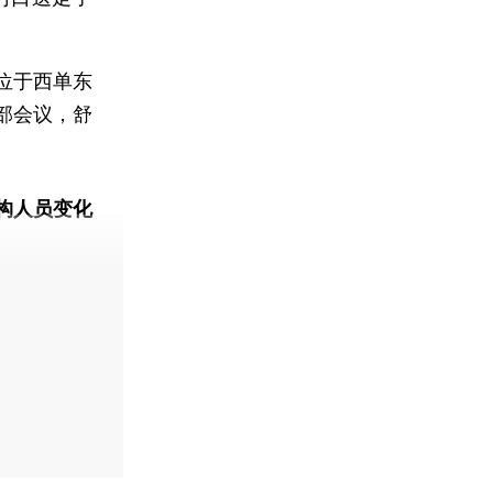
位于西单东
部会议，舒
。
构人员变化