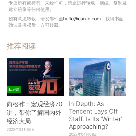
专属所有或持有。未经许可，禁止进行转载、摘编、复制及
建立镜像等任何使用。
如有意愿转载，请发邮件至
hello@caixin.com
，获得书面
确认及授权后，方可转载。
推荐阅读
私房课
In Depth: As
向松祚：宏观经济70
Tencent Lays Off
讲，带你了解国内外
Staff, Is Its ‘Winter’
经济大局
Approaching?
2022年04月06日
2022年04月01日