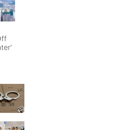
ff
nter’