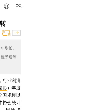
好转
T中
三年增长。
构性矛盾等
年，行业利润
煤协
）年度
全国规模以
其中协会统计
元，同比增