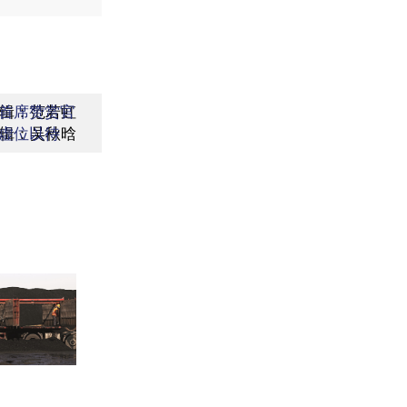
辑：范若虹
首席赞赏官
辑：吴秋晗
虚位以待