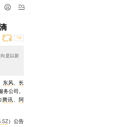
滴滴
T中
方向是以新
、
东风
、
长
行服务公司。
加
腾讯
、
阿
.SZ
）公告