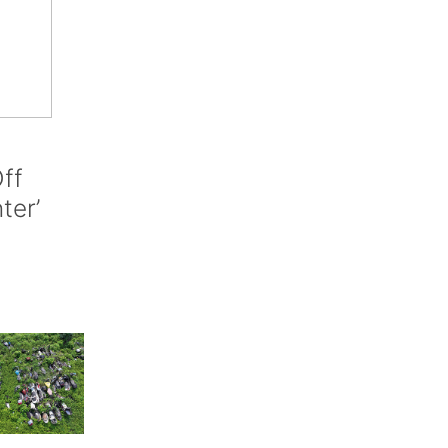
ff
nter’