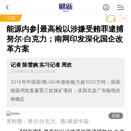
公司
T中
能源内参|最高检以涉嫌受贿罪逮捕
努尔·白克力；南网印发深化国企改
革方案
记者 陈雪婉 实习记者 周欢
2019年04月03日 08:56
2018年中国新增LNG年接收能力超1000万吨；国家
能源局批复蒙晋三处煤矿项目；滇西北送广东输电价
格确定
原图
资料图：努尔·白克力。图/视觉中国