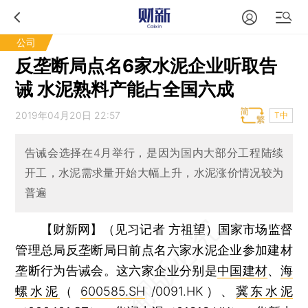
公司
反垄断局点名6家水泥企业听取告
诫 水泥熟料产能占全国六成
2019年04月20日 22:57
T中
告诫会选择在4月举行，是因为国内大部分工程陆续
开工，水泥需求量开始大幅上升，水泥涨价情况较为
普遍
【财新网】（见习记者 方祖望）
国家市场监督
管理总局反垄断局日前点名六家水泥企业参加建材
垄断行为告诫会。这六家企业分别是
中国建材
、
海
螺水泥
（
600585.SH
/0091.HK）、
冀东水泥