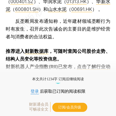
（
000401.SZ
）、华润水泥（
01313.HK
）、
华新水
泥
（
600801.SH
）和
山水水泥
（
00691.HK
） 。
反垄断局发布通知称，近年建材领域垄断行为
时有发生，召开此次告诫会的主要目的是维护经营
者与消费者的合法权益。
推荐进入
财新数据库
，可随时查阅公司股价走势、
结构人员变化等投资信息。
财新机器人产业指数(RII)已发布，
点击了解行业动
态
本文共计1234字 订阅后继续阅读
登录
后获取已订阅的阅读权限
财新通会员
订阅/会员升级
可畅读全文