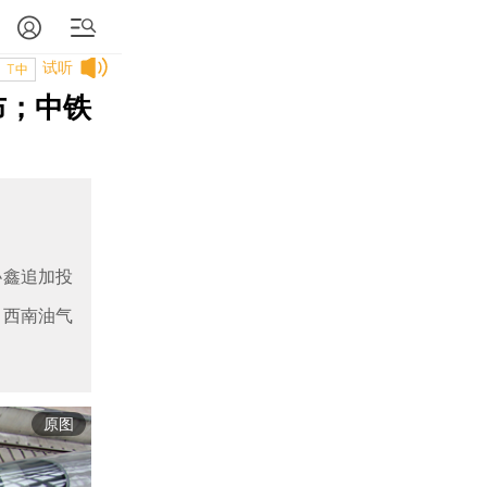
试听
T中
布；中铁
协鑫追加投
；西南油气
原图