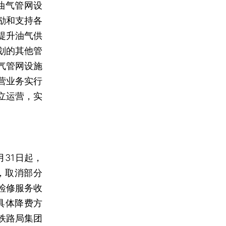
油气管网设
励和支持各
提升油气供
划的其他管
气管网设施
营业务实行
立运营，实
31日起，
，取消部分
检修服务收
具体降费方
铁路局集团