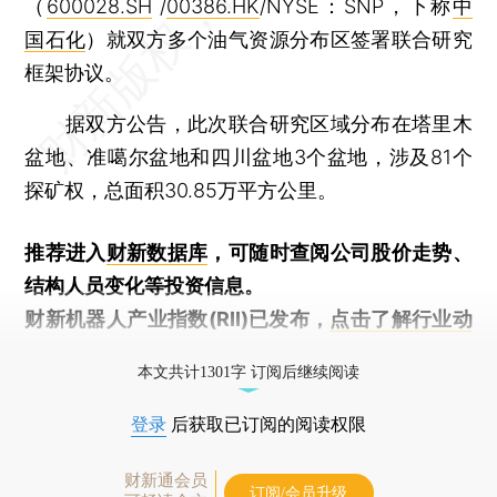
（
600028.SH
/
00386.HK
/NYSE：SNP，下称
中
国石化
）就双方多个油气资源分布区签署联合研究
框架协议。
据双方公告，此次联合研究区域分布在塔里木
盆地、准噶尔盆地和四川盆地3个盆地，涉及81个
探矿权，总面积30.85万平方公里。
推荐进入
财新数据库
，可随时查阅公司股价走势、
结构人员变化等投资信息。
财新机器人产业指数(RII)已发布，
点击了解行业动
态
本文共计1301字 订阅后继续阅读
登录
后获取已订阅的阅读权限
财新通会员
订阅/会员升级