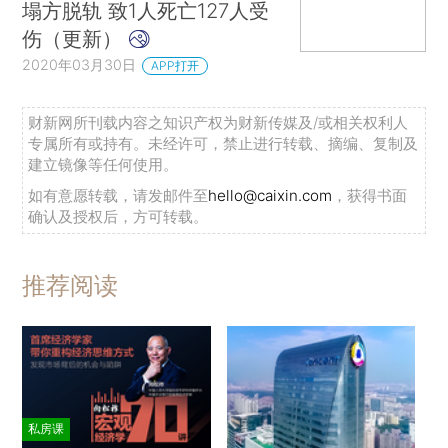
塌方脱轨 致1人死亡127人受
伤（更新）
2020年03月30日
APP打开
财新网所刊载内容之知识产权为财新传媒及/或相关权利人
专属所有或持有。未经许可，禁止进行转载、摘编、复制及
建立镜像等任何使用。
如有意愿转载，请发邮件至
hello@caixin.com
，获得书面
确认及授权后，方可转载。
推荐阅读
私房课