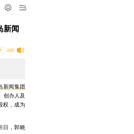
岛新闻
试听
中
岛新闻集团
）创办人及
%股权，成为
8日，郭晓