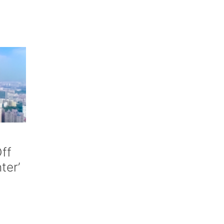
ff
nter’