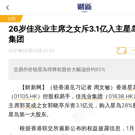
公司
26岁佳兆业主席之女斥3.1亿入主星
集团
2021年02月02日 21:33
T
交易作价较星岛停牌前股价大幅溢价约65%
【财新网】（驻香港见习记者 周文敏）
香港
星
（
01105.HK
）控股权易手，
佳兆业集团
（
01638.HK
主席
郭英成
之女郭晓亭斥资3.1亿元，购入星岛28
星岛第一大股东。
根据香港联交所最新公布的权益披露信息，1月