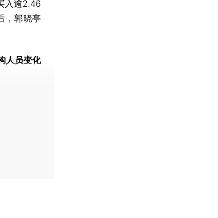
入逾2.46
后，郭晓亭
构人员变化