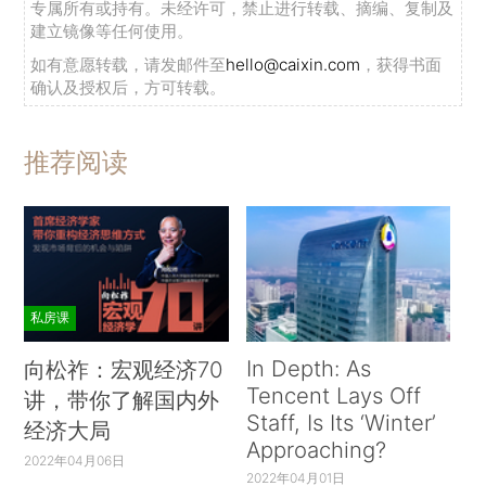
专属所有或持有。未经许可，禁止进行转载、摘编、复制及
建立镜像等任何使用。
如有意愿转载，请发邮件至
hello@caixin.com
，获得书面
确认及授权后，方可转载。
推荐阅读
私房课
In Depth: As
向松祚：宏观经济70
Tencent Lays Off
讲，带你了解国内外
Staff, Is Its ‘Winter’
经济大局
Approaching?
2022年04月06日
2022年04月01日