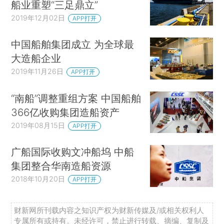
船业重塑“三足鼎立”
2019年12月02日
APP打开
中国船舶集团成立 为全球最
大造船企业
2019年11月26日
APP打开
“南船”调整重组方案 中国船舶
366亿收购集团造船资产
2019年08月15日
APP打开
广船国际收购文冲船坞 中船
集团整合华南造船资源
2018年10月20日
APP打开
财新网所刊载内容之知识产权为财新传媒及/或相关权利人
专属所有或持有。未经许可，禁止进行转载、摘编、复制及