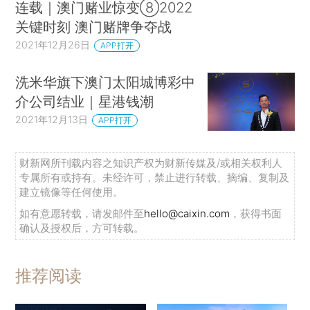
连载｜澳门赌业惊变⑧2022
关键时刻 澳门赌牌争夺战
2021年12月26日
APP打开
洗米华旗下澳门太阳城博彩中
介公司结业｜星港钱潮
2021年12月13日
APP打开
财新网所刊载内容之知识产权为财新传媒及/或相关权利人
专属所有或持有。未经许可，禁止进行转载、摘编、复制及
建立镜像等任何使用。
如有意愿转载，请发邮件至
hello@caixin.com
，获得书面
确认及授权后，方可转载。
推荐阅读