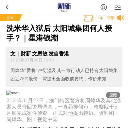
公司
试听
T中
洗米华入狱后 太阳城集团何人接
手？｜星港钱潮
文｜财新 文思敏 发自香港
2022年07月08日 18:53
周焯华“爱将”卢衍溢及其一致行动人已持有太阳城集
团近75%股份，需提出全面收购要约，作价未知
原图
2021年11月27日，澳门特区警方将周焯华及其他涉
案人员带回警局调查，一直羁押候审，检察院于5
月底完成案件侦查，正式对他提出控诉。资料图：
周焯华。图：视觉中国