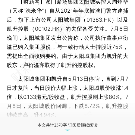
【财新网】
澳门赌场集团太阳城实控人周焯华
（又称“洗米华”）自从2021年年底被澳门警方逮捕
后，旗下上市公司太阳城集团（
01383.HK
）以及
凯升控股（
00102.HK
）的去留备受关注。7月6日
晚间，太阳城集团发出公告称，公司执行董事卢衍
溢已购入集团股份，与一致行动人士持股近75%，
需提出全面收购要约。由于太阳城集团为凯升的大
股东，卢衍溢亦取得了凯升的控股权。
太阳城集团和凯升自5月13日停牌，直到7月7
日才复牌，当日股价大幅上涨，太阳城股价收涨1.4
倍，以0.133港元/股收盘，凯升控股则上涨80%。7
月8日，太阳城股价回调，下跌8.72%，凯升控股
继续走高，升4.94%。
本文共计2370字 订阅后继续阅读