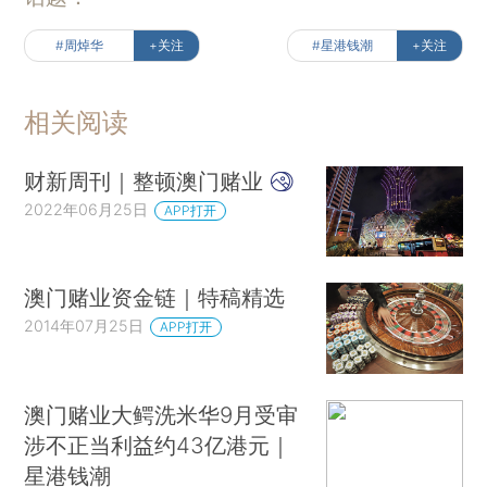
#周焯华
+关注
#星港钱潮
+关注
相关阅读
财新周刊｜整顿澳门赌业
2022年06月25日
APP打开
澳门赌业资金链｜特稿精选
2014年07月25日
APP打开
澳门赌业大鳄洗米华9月受审
涉不正当利益约43亿港元｜
星港钱潮