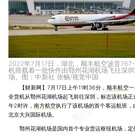
2022年7月17日，湖北，顺丰航空波音767-
机搭载着一批快件由鄂州花湖机场飞往深圳
场。图：中新社 张畅/视觉中国
【财新网】
7月17日上午11时36分，
顺丰航空
一
全货机从鄂州花湖机场起飞前往深圳，标志该机场正
午2时许，
南方航空
执行了该机场的首个客运航班，
北京大兴国际机场。
鄂州花湖机场是国内首个专业货运枢纽机场，定