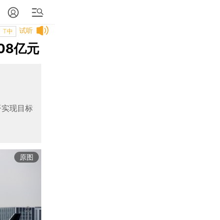
试听
T中
08亿元
否实现目标
原图