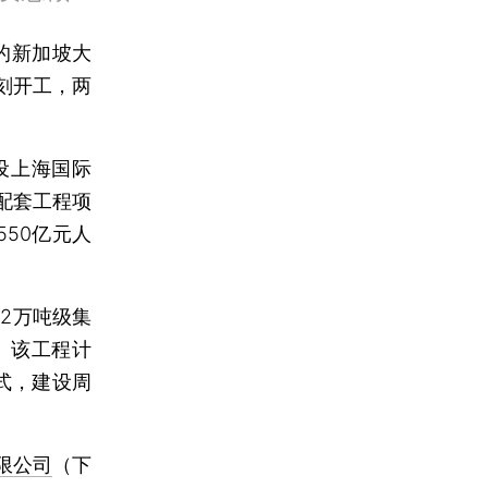
）的新加坡大
刻开工，两
设上海国际
配套工程项
50亿元人
2万吨级集
。该工程计
式，建设周
限公司
（下