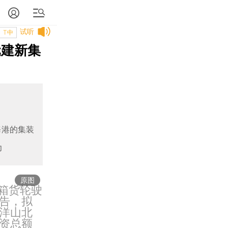
试听
T中
元建新集
海港的集装
力
原图
装箱货轮驶
告，拟
洋山北
资总额